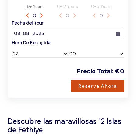
16+ Years
6-12 Years
0-5 Years
0
0
0
Fecha del tour
Hora De Recogida
Precio Total
:
€
0
Reserva Ahora
Descubre las maravillosas 12 Islas
de Fethiye