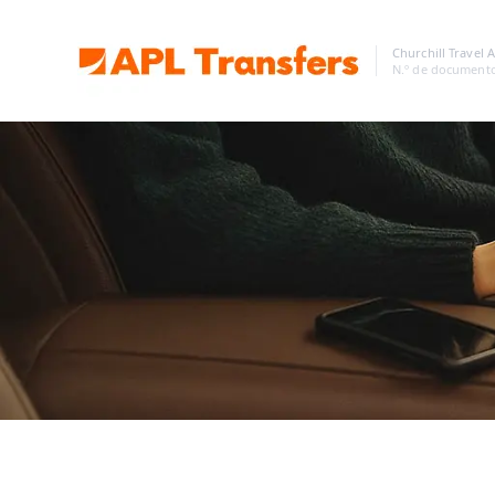
Churchill Travel 
N.º de document