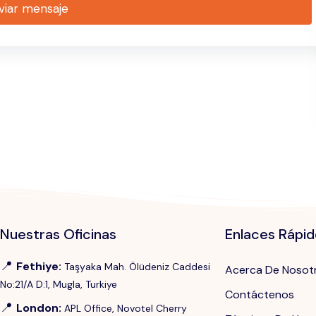
viar mensaje
Nuestras Oficinas
Enlaces Rápi
📍
Fethiye
:
Taşyaka Mah. Ölüdeniz Caddesi
Acerca De Nosot
No:21/A D:1, Mugla, Turkiye
Contáctenos
📍
London
:
APL Office, Novotel Cherry