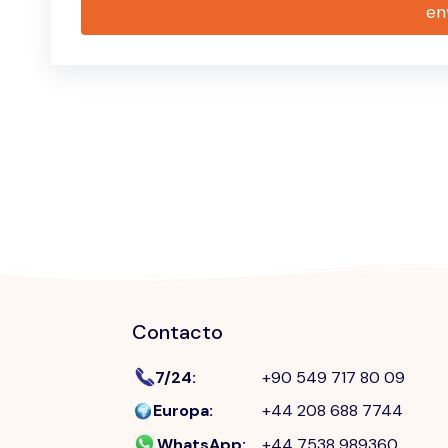
en
Contacto
7/24
:
+90 549 717 80 09
Europa
:
+44 208 688 7744
WhatsApp
:
+44 7538 989360