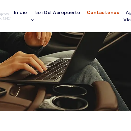
Inicio
Taxi Del Aeropuerto
Contáctenos
A
Agency
o
: 12424
Via