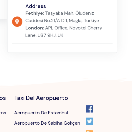
Address
Fethiye
: Taşyaka Mah. Ölüdeniz
Caddesi No:21/A D:1, Mugla, Turkiye
London
: APL Office, Novotel Cherry
Lane, UB7 9HJ, UK
dos
Taxi Del Aeropuerto
ros
Aeropuerto De Estambul
Aeropuerto De Sabiha Gökçen