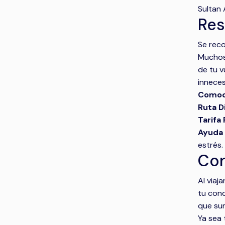
Sultan 
Res
Se reco
Muchos 
de tu v
inneces
Comod
Ruta D
Tarifa F
Ayuda 
estrés.
Con
Al viaj
tu cond
que sur
Ya sea 