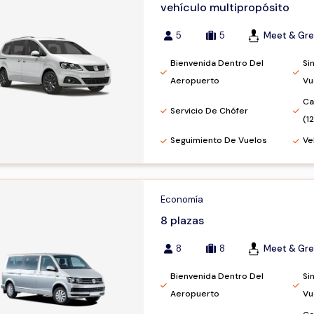
vehículo multipropósito
5
5
Meet & Gre
Bienvenida Dentro Del
Si
Aeropuerto
Vu
Ca
Servicio De Chófer
(1
Seguimiento De Vuelos
Ve
Economía
8 plazas
8
8
Meet & Gre
Bienvenida Dentro Del
Si
Aeropuerto
Vu