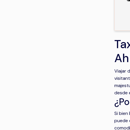
Ta
Ah
Viajar 
visitan
majestu
desde e
¿Po
Si bien
puede o
comodid