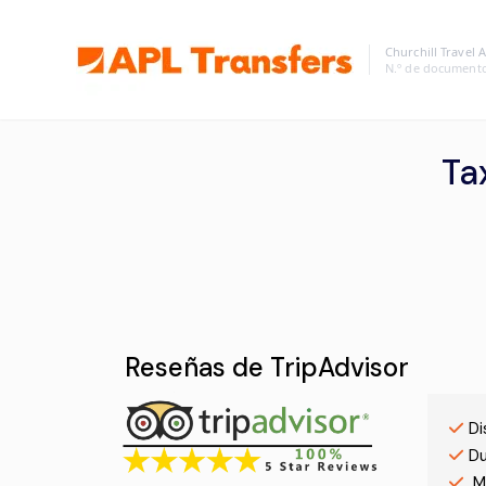
Churchill Travel 
N.º de document
Ta
Reseñas de TripAdvisor
Di
Du
M