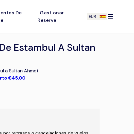
entes De
Gestionar
EUR
je
Reserva
De Estambul A Sultan
ul a Sultan Ahmet
erto €45.00
por retrasos o cancelaciones de vuelos.