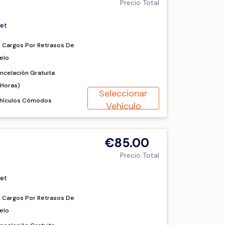
Precio Total
et
n Cargos Por Retrasos De
elo
ncelación Gratuita
2Horas)
Seleccionar
hículos Cómodos
Vehículo
€85.00
Precio Total
et
n Cargos Por Retrasos De
elo