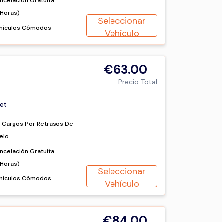
ncelación Gratuita
2Horas)
Seleccionar
hículos Cómodos
Vehículo
€63.00
Precio Total
et
n Cargos Por Retrasos De
elo
ncelación Gratuita
2Horas)
Seleccionar
hículos Cómodos
Vehículo
€84.00