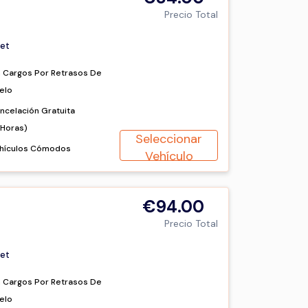
Precio Total
et
n Cargos Por Retrasos De
elo
ncelación Gratuita
2Horas)
Seleccionar
hículos Cómodos
Vehículo
€94.00
Precio Total
et
n Cargos Por Retrasos De
elo