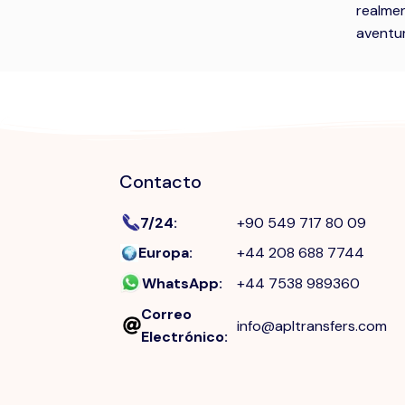
realmen
aventur
Contacto
7/24
:
+90 549 717 80 09
Europa
:
+44 208 688 7744
WhatsApp
:
+44 7538 989360
Correo
info@apltransfers.com
Electrónico
: