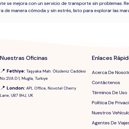
te se mejora con un servicio de transporte sin problemas. R
a de manera cómoda y sin estrés, listo para explorar las mara
Nuestras Oficinas
Enlaces Rápi
📍
Fethiye
:
Taşyaka Mah. Ölüdeniz Caddesi
Acerca De Nosot
No:21/A D:1, Mugla, Turkiye
Contáctenos
📍
London
:
APL Office, Novotel Cherry
Términos De Uso
Lane, UB7 9HJ, UK
Política De Privac
Nuestros Vehícul
Agentes De Viaje