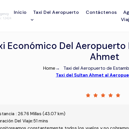
Inicio
Taxi Del Aeropuerto
Contáctenos
Ag
Agency
o
: 12424
Via
xi Económico Del Aeropuerto 
Ahmet
Home
→
Taxi del Aeropuerto de Estamb
Taxi del Sultan Ahmet al Aeropu
stancia
:
26.76
Millas
(
43.07
km)
ración Del Viaje
:
51 mins
onitoreamos constantemente todos los vuelos y no cobramos 