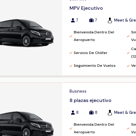
MPV Ejecutivo
7
7
Meet & Gre
Bienvenida Dentro Del
Si
Aeropuerto
Vu
Ca
Servicio De Chófer
(1
Seguimiento De Vuelos
Ve
Business
8 plazas ejecutivo
8
8
Meet & Gre
Bienvenida Dentro Del
Si
Aeropuerto
Vu