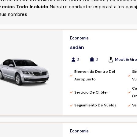
recios Todo Incluido
Nuestro conductor esperará a los pasaj
sus nombres
Economía
sedán
3
3
Meet & Gre
Bienvenida Dentro Del
Si
Aeropuerto
Vu
Ca
Servicio De Chófer
(1
Seguimiento De Vuelos
Ve
Economía