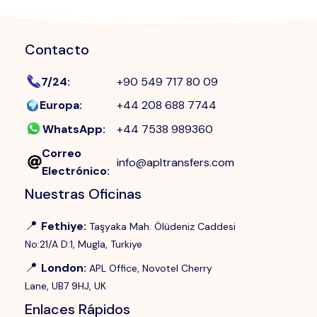
Contacto
7/24
:
+90 549 717 80 09
Europa
:
+44 208 688 7744
WhatsApp
:
+44 7538 989360
Correo
info@apltransfers.com
Electrónico
:
Nuestras Oficinas
📍
Fethiye
:
Taşyaka Mah. Ölüdeniz Caddesi
No:21/A D:1, Mugla, Turkiye
📍
London
:
APL Office, Novotel Cherry
Lane, UB7 9HJ, UK
Enlaces Rápidos