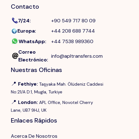
Contacto
7/24
:
+90 549 717 80 09
Europa
:
+44 208 688 7744
WhatsApp
:
+44 7538 989360
Correo
info@apltransfers.com
Electrónico
:
Nuestras Oficinas
📍
Fethiye
:
Taşyaka Mah. Ölüdeniz Caddesi
No:21/A D:1, Mugla, Turkiye
📍
London
:
APL Office, Novotel Cherry
Lane, UB7 9HJ, UK
Enlaces Rápidos
Acerca De Nosotros