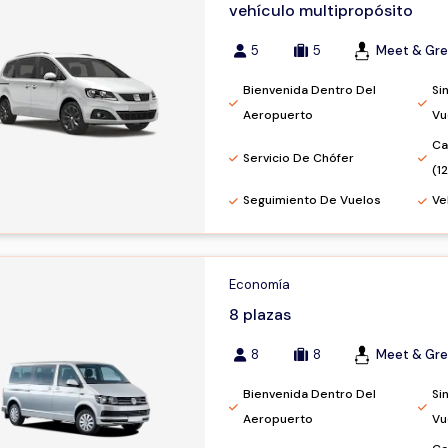
vehículo multipropósito
5
5
Meet & Gre
Bienvenida Dentro Del
Si
Aeropuerto
Vu
Ca
Servicio De Chófer
(1
Seguimiento De Vuelos
Ve
Economía
8 plazas
8
8
Meet & Gre
Bienvenida Dentro Del
Si
Aeropuerto
Vu