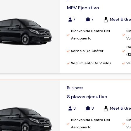
MPV Ejecutivo
7
7
Meet & Gre
Bienvenida Dentro Del
Si
Aeropuerto
Vu
Ca
Servicio De Chófer
(1
Seguimiento De Vuelos
Ve
Business
8 plazas ejecutivo
8
8
Meet & Gre
Bienvenida Dentro Del
Si
Aeropuerto
Vu