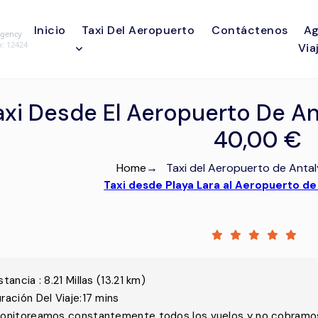
Inicio
Taxi Del Aeropuerto
Contáctenos
Ag
Agency
o
: 12424
Via
axi Desde El Aeropuerto De An
40,00 €
Home
→
Taxi del Aeropuerto de Antal
Taxi desde Playa Lara al Aeropuerto de
stancia
:
8.21
Millas
(
13.21
km)
ración Del Viaje
:
17 mins
onitoreamos constantemente todos los vuelos y no cobramos 