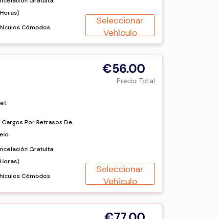
ncelación Gratuita
2Horas)
Seleccionar
hículos Cómodos
Vehículo
€56.00
Precio Total
et
n Cargos Por Retrasos De
elo
ncelación Gratuita
2Horas)
Seleccionar
hículos Cómodos
Vehículo
€77.00