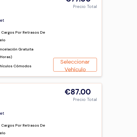
Precio Total
et
n Cargos Por Retrasos De
elo
ncelación Gratuita
2Horas)
Seleccionar
hículos Cómodos
Vehículo
€87.00
Precio Total
et
n Cargos Por Retrasos De
elo