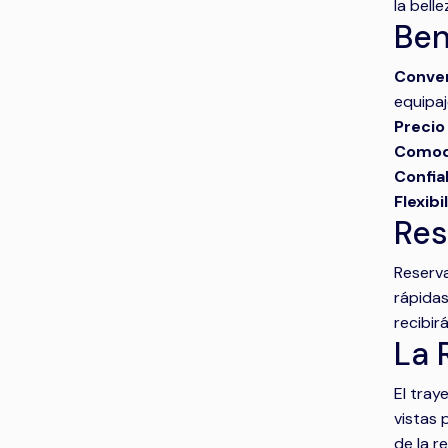
la bell
Ben
Conven
equipaj
Precio 
Comod
Confiab
Flexibi
Res
Reserva
rápidas
recibir
La 
El tra
vistas 
de la re