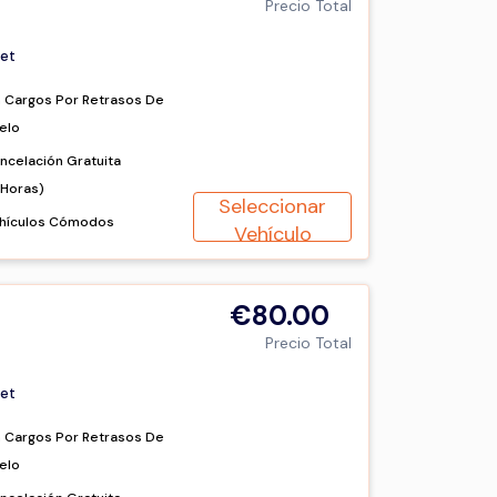
Precio Total
et
n Cargos Por Retrasos De
elo
ncelación Gratuita
2Horas)
Seleccionar
hículos Cómodos
Vehículo
€80.00
Precio Total
et
n Cargos Por Retrasos De
elo