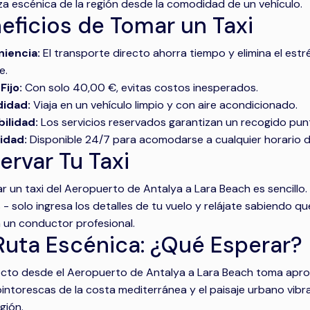
eza escénica de la región desde la comodidad de un vehículo.
eficios de Tomar un Taxi
iencia:
El transporte directo ahorra tiempo y elimina el est
e.
Fijo:
Con solo 40,00 €, evitas costos inesperados.
idad:
Viaja en un vehículo limpio y con aire acondicionado.
ilidad:
Los servicios reservados garantizan un recogido punt
lidad:
Disponible 24/7 para acomodarse a cualquier horario d
ervar Tu Taxi
r un taxi del Aeropuerto de Antalya a Lara Beach es sencillo.
 - solo ingresa los detalles de tu vuelo y relájate sabiendo que
á un conductor profesional.
Ruta Escénica: ¿Qué Esperar?
yecto desde el Aeropuerto de Antalya a Lara Beach toma ap
pintorescas de la costa mediterránea y el paisaje urbano vibra
gión.