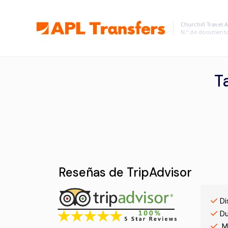
Churchill Travel 
N.º de document
T
Reseñas de TripAdvisor
Di
Du
M