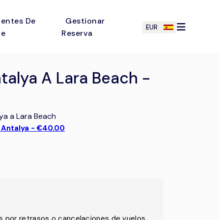
entes De
Gestionar
EUR
je
Reserva
talya A Lara Beach -
ya a Lara Beach
 Antalya - €40.00
por retrasos o cancelaciones de vuelos.