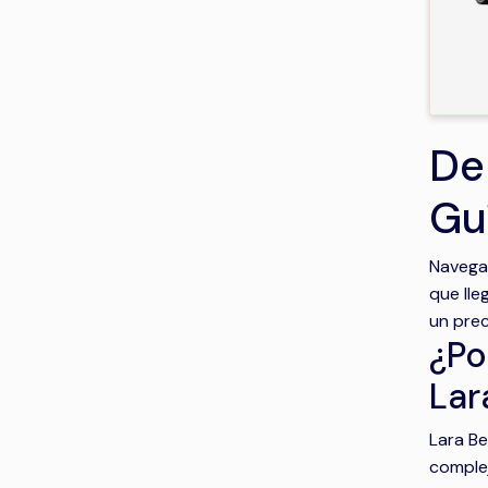
De
Gu
Navegar
que lle
un prec
¿Po
Lar
Lara Be
complej