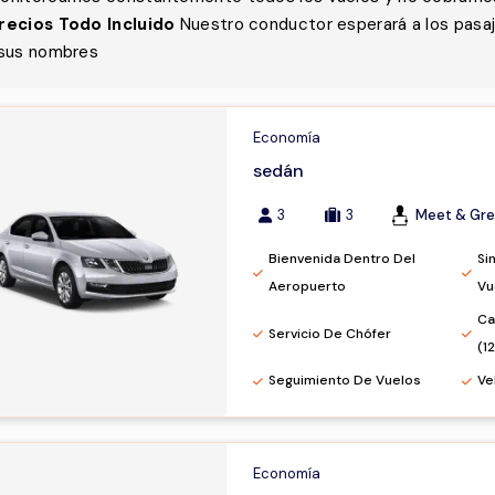
recios Todo Incluido
Nuestro conductor esperará a los pasaj
sus nombres
Economía
sedán
3
3
Meet & Gre
Bienvenida Dentro Del
Si
Aeropuerto
Vu
Ca
Servicio De Chófer
(1
Seguimiento De Vuelos
Ve
Economía