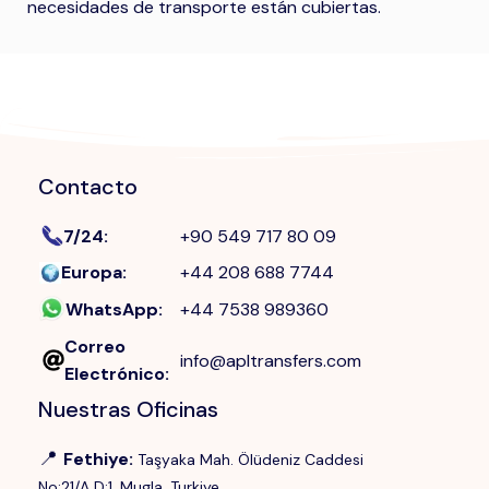
necesidades de transporte están cubiertas.
Contacto
7/24
:
+90 549 717 80 09
Europa
:
+44 208 688 7744
WhatsApp
:
+44 7538 989360
Correo
info@apltransfers.com
Electrónico
:
Nuestras Oficinas
📍
Fethiye
:
Taşyaka Mah. Ölüdeniz Caddesi
No:21/A D:1, Mugla, Turkiye