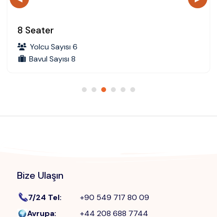
8 Seater
Yolcu Sayısı 6
Bavul Sayısı 8
Bize Ulaşın
7/24 Tel
:
+90 549 717 80 09
Avrupa
:
+44 208 688 7744