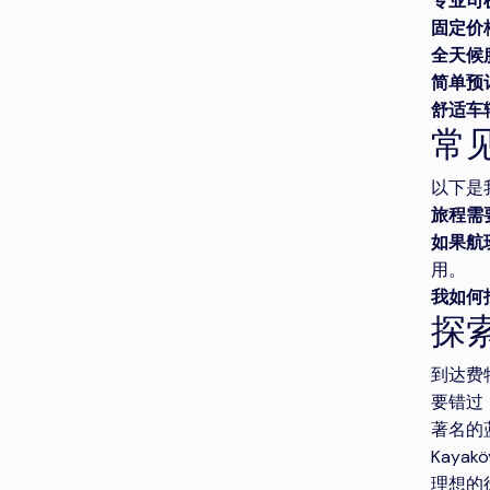
专业司
固定价
全天候
简单预
舒适车
常
以下是
旅程需
如果航
用。
我如何
探
到达费
要错过
著名的
Kay
理想的