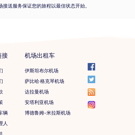
场接送服务保证您的旅程以最佳状态开始。
链接
机场出租车
们
伊斯坦布尔机场
们
萨比哈·格克琴机场
款
达拉曼机场
策
安塔利亚机场
车辆
博德鲁姆-米拉斯机场
理人
机