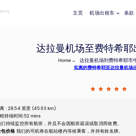
Agency
主页
机场出租车
条款
达拉曼机场至费特希耶出
Home
→
达拉曼机场到费特希耶市
实惠的费特希耶至达拉曼机场
离
:
28.54
英里
(
45.93
km)
程持续时间
:
52 mins
我们持续监控所有航班，并且不会因航班延误或取消而收费。
全包价格
我们的司机将在航站楼内等候乘客，并持有姓名牌。