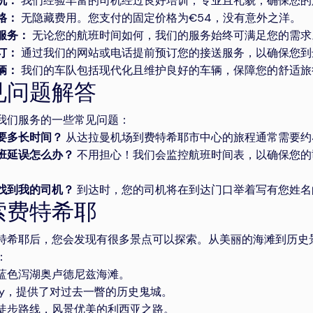
机：
我们经验丰富的司机经过良好培训，专业且礼貌，确保您的
格：
无隐藏费用。您支付的固定价格为€54，没有意外之洋。
服务：
无论您的航班时间如何，我们的服务始终可满足您的需求
订：
通过我们的网站或电话提前预订您的接送服务，以确保您到
辆：
我们的车队包括现代化且维护良好的车辆，保障您的舒适旅
见问题解答
我们服务的一些常见问题：
要多长时间？
从达拉曼机场到费特希耶市中心的旅程通常需要约
班延误怎么办？
不用担心！我们会监控航班时间表，以确保您的
找到我的司机？
到达时，您的司机将在到达门口举着写有您姓名
索费特希耶
特希耶后，您会发现有很多景点可以探索。从美丽的海滩到历史
：
蓝色泻湖奥卢德尼兹海滩。
aköy，提供了对过去一瞥的历史鬼城。
徒步路线，风景优美的利西亚之路。