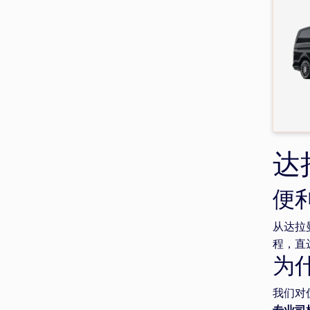
达
便
从达拉
程，直
为
我们对