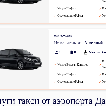
За
Услуга Шофера
Бе
Отслеживание Рейсов
Уд
бизнес-класс
Исполнительский 8-местный а
8
8
Meet & Gre
Бе
Услуга Встречи Клиентов
За
Услуга Шофера
Бе
Отслеживание Рейсов
Уд
луги такси от аэропорта Д