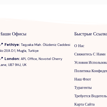
Наши Офисы
Быстрые Ссылк
📍
Fethiye
:
Taşyaka Mah. Ölüdeniz Caddesi
О Нас
No:21/A D:1, Mugla, Turkiye
Свяжитесь С Нами
📍
London
:
APL Office, Novotel Cherry
Условия Использов
Lane, UB7 9HJ, UK
Политика Конфиде
Наш Флот
Турагенты
Требуется Водитель
Карта Сайта