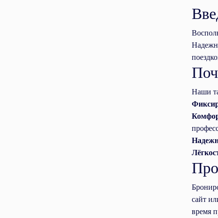
Вве
Восполь
Надежны
поездко
Поч
Наши та
Фиксир
Комфор
профес
Надежн
Лёгкос
Про
Брониро
сайт ил
время п