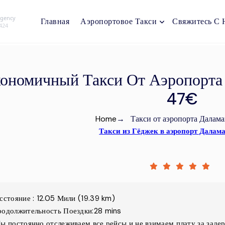
Agency
Главная
Аэропортовое Такси
Свяжитесь С 
2424
ономичный Такси От Аэропорта
47€
Home
→
Такси от аэропорта Далама
Такси из Гёджек в аэропорт Далам
сстояние
:
12.05
Мили
(
19.39
km)
одолжительность Поездки
:
28 mins
ы постоянно отслеживаем все рейсы и не взимаем плату за заде