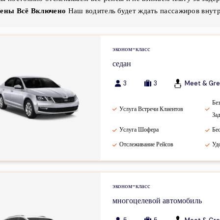
ены Всё Включено
Наш водитель будет ждать пассажиров внутр
эконом-класс
седан
3
3
Meet & Gre
Бе
Услуга Встречи Клиентов
За
Услуга Шофера
Бе
Отслеживание Рейсов
Уд
эконом-класс
многоцелевой автомобиль