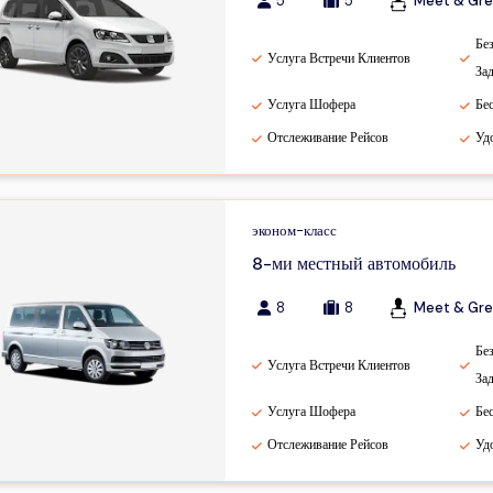
5
5
Meet & Gre
Бе
Услуга Встречи Клиентов
За
Услуга Шофера
Бе
Отслеживание Рейсов
Уд
эконом-класс
8-ми местный автомобиль
8
8
Meet & Gre
Бе
Услуга Встречи Клиентов
За
Услуга Шофера
Бе
Отслеживание Рейсов
Уд