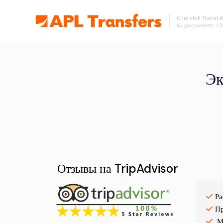
Churchill Travel 
№ документа
: 1
Эк
Отзывы на TripAdvisor
Ра
Пр
М