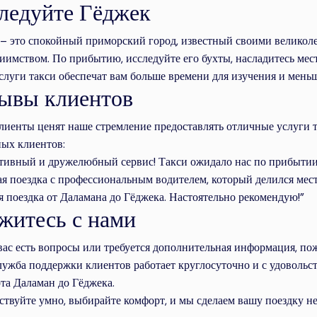
ледуйте Гёджек
– это спокойный приморский город, известный своими великол
иимством. По прибытию, исследуйте его бухты, насладитесь мест
луги такси обеспечат вам больше времени для изучения и меньш
ывы клиентов
иенты ценят наше стремление предоставлять отличные услуги та
ых клиентов:
ивный и дружелюбный сервис! Такси ожидало нас по прибытии
я поездка с профессиональным водителем, который делился мес
 поездка от Даламана до Гёджека. Настоятельно рекомендую!”
житесь с нами
вас есть вопросы или требуется дополнительная информация, пож
ужба поддержки клиентов работает круглосуточно и с удовольс
та Даламан до Гёджека.
твуйте умно, выбирайте комфорт, и мы сделаем вашу поездку не