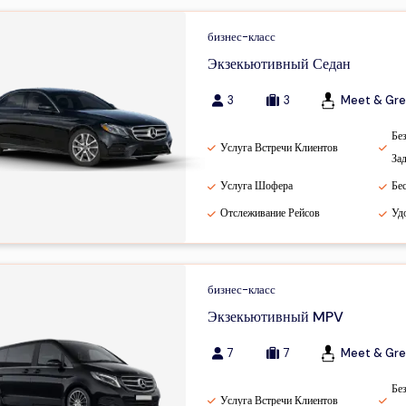
бизнес-класс
Экзекьютивный Седан
3
3
Meet & Gre
Бе
Услуга Встречи Клиентов
За
Услуга Шофера
Бе
Отслеживание Рейсов
Уд
бизнес-класс
Экзекьютивный MPV
7
7
Meet & Gre
Бе
Услуга Встречи Клиентов