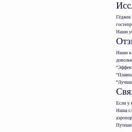
Исс
Гёджек 
гостепр
Наши ус
Отз
Наши кл
довольн
“Эффект
“Плавна
“Лучшая
Свя
Если у 
Наша сл
аэропор
Путешес