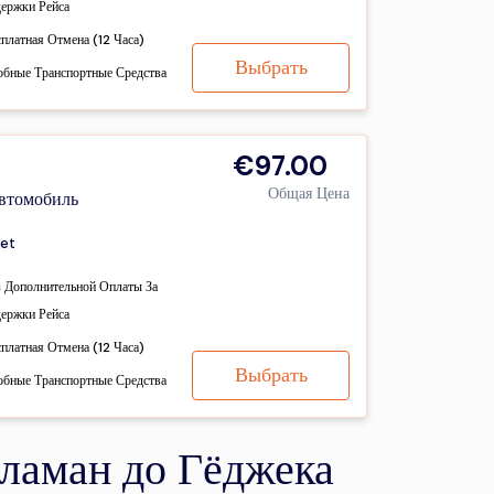
держки Рейса
сплатная Отмена (12 Часа)
Выбрать
обные Транспортные Средства
€97.00
Общая Цена
втомобиль
et
з Дополнительной Оплаты За
держки Рейса
сплатная Отмена (12 Часа)
Выбрать
обные Транспортные Средства
аламан до Гёджека