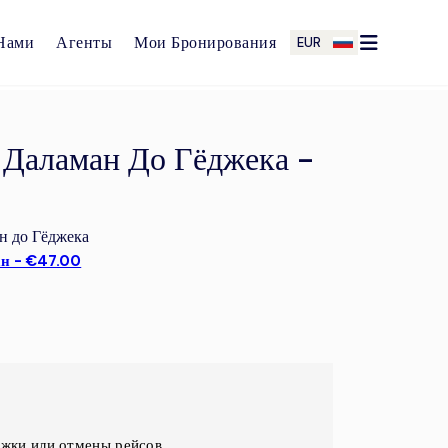
Нами
Агенты
Мои Бронирования
EUR
 Даламан До Гёджека -
н до Гёджека
ан - €47.00
ржки или отмены рейсов.