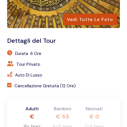
o
Vedi Tutte Le Foto
Dettagli del Tour
Durata
6 Ore
Tour Privato
Auto Di Lusso
Cancellazione Gratuita (12 Ore)
Adulti
Bambini
Neonati
€
€
55
€
0
16+ Years
6-12 Years
0-5 Years