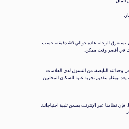
ر.
تبعد بيوغلو، الحي الحيوي في إسطنبول، حوالي 40 كيلومترًا عن مطار إسطنبول. تستغرق الرحلة عادة حوالي 45 دقيقة، حسب
تك في أقصر وقت ممكن.
ي وحداثته النابضة. من التسوق لدى العلامات
يعد بيوغلو بتقديم تجربة غنية للسكان المحليين
فإن نظامنا عبر الإنترنت يضمن تلبية احتياجاتك
.