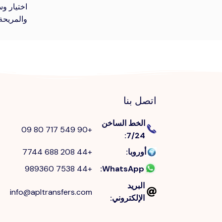
اختيار و
والمريحة
اتصل بنا
الخط الساخن
+90 549 717 80 09
:
7/24
أوروبا
:
+44 208 688 7744
+44 7538 989360
:
WhatsApp
البريد
info@apltransfers.com
الإلكتروني
: