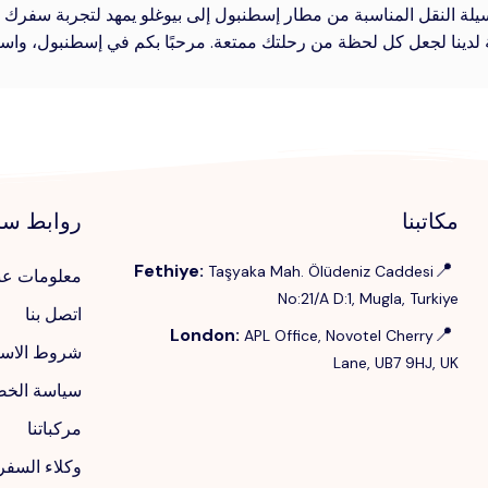
سيلة النقل المناسبة من مطار إسطنبول إلى بيوغلو يمهد لتجربة سفرك ب
 لدينا لجعل كل لحظة من رحلتك ممتعة. مرحبًا بكم في إسطنبول، واستم
مكاتبنا
روابط سر
📍
Fethiye
:
Taşyaka Mah. Ölüdeniz Caddesi
معلومات عن
No:21/A D:1, Mugla, Turkiye
اتصل بنا
📍
London
:
APL Office, Novotel Cherry
شروط الاست
Lane, UB7 9HJ, UK
سياسة الخ
مركباتنا
وكلاء السفر