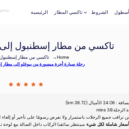
Agency
أسطول
الشروط
تاكسي المطار
الرئيسية
تاكسي من مطار إسطنبول إلى بيوغلو 
Home
→
تاكسي من مطار إسطنبول إ
رحلة سيارة أجرة ميسورة من بيوغلو إلى مطار إسطن
سافة
:
24.06
الأميال
(
38.72
km)
 الرحلة
:
38 mins
ن نراقب جميع الرحلات باستمرار ولا نفرض رسومًا على تأخير أو إلغاء ا
أسعار شاملة لكل شيء
سينتظر سائقنا الركاب داخل الصالة مع لوحة ت