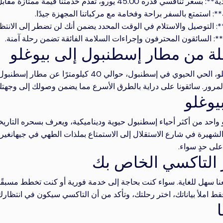
نافسي قدره 45.00 يورو، تقدم خدمتنا قيمة ممتازة مقابل المال.
*: استمتع بالسفر براحة وفخامة مع مركباتنا المجهزة جيدًا.
*: التوصيل والاستلام في الوقت المحدد يضمن أنك لن تضطر إلى الانتظا
**: السائقون المحترفون وإجراءات السلامة الفائقة تضمن رحلة آمنة.
لة من مطار إسطنبول إلى بيوغلو
رور. سائقونا على دراية بالطرق الأسرع مما يضمن وصولك إلى وجه
يوغلو
و واحد من أكثر أحياء إسطنبول حيوية وديناميكية، ويعرف بسحره التاريخ
الشهيرة في شارع الاستقلال إلى الاستمتاع بملذات الطهي في جيهانغير، 
على حدٍ سواء.
التاكسي الخاص بك
نا سهل للغاية. سواء كنت بحاجة إلى خدمة فورية أو كنت تخطط مسبقًا، 
فقط املأ بياناتك، اختر رحلتك، وتأكد من أن التاكسي سيكون في انتظارك
ا