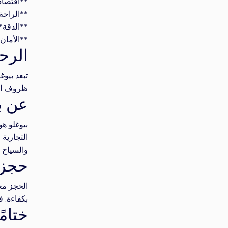
**اقتصادية**: بسعر ت
**الراحة*
**الدقة*
**الأمان
الرح
ظروف الم
عن ب
بيوغلو ه
التجارية 
والسياح 
حجز 
الحجز مع
بكفاءة. 
ختامً