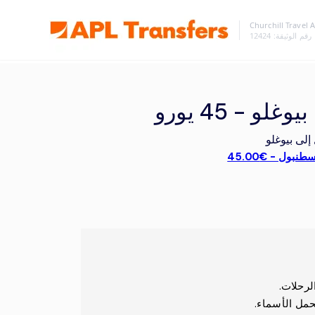
Churchill Travel 
رقم الوثيقة
: 12424
- 45 يورو
لى بيوغلو
بول - €45.00
لرحلات.
حمل الأسماء.