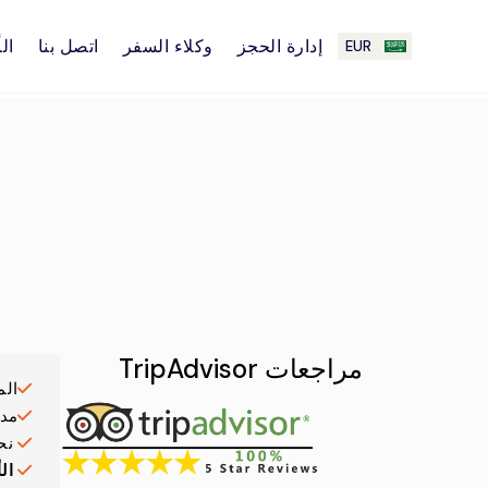
إدارة الحجز
وكلاء السفر
اتصل بنا
ال
EUR
مراجعات TripAdvisor
الم
مدة
نح
ال