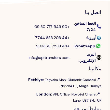
اتصل بنا
الخط الساخن
+90 549 717 80 09
:
7/24
أوروبا
:
+44 208 688 7744
+44 7538 989360
:
WhatsApp
البريد
info@apltransfers.com
الإلكتروني
:
مكاتبنا
📍
Fethiye
:
Taşyaka Mah. Ölüdeniz Caddesi
No:21/A D:1, Mugla, Turkiye
📍
London
:
APL Office, Novotel Cherry
Lane, UB7 9HJ, UK
روابط سريعة