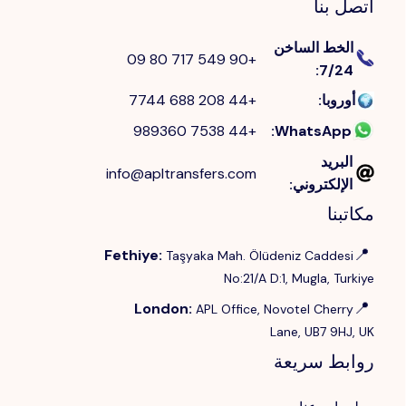
اتصل بنا
الخط الساخن
+90 549 717 80 09
:
7/24
أوروبا
:
+44 208 688 7744
+44 7538 989360
:
WhatsApp
البريد
info@apltransfers.com
الإلكتروني
:
مكاتبنا
📍
Fethiye
:
Taşyaka Mah. Ölüdeniz Caddesi
No:21/A D:1, Mugla, Turkiye
📍
London
:
APL Office, Novotel Cherry
Lane, UB7 9HJ, UK
روابط سريعة